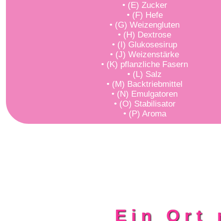
• (E) Zucker
• (F) Hefe
• (G) Weizengluten
• (H) Dextrose
• (I) Glukosesirup
• (J) Weizenstärke
• (K) pflanzliche Fasern
• (L) Salz
• (M) Backtriebmittel
• (N) Emulgatoren
• (O) Stabilisator
• (P) Aroma
Ein Ort 