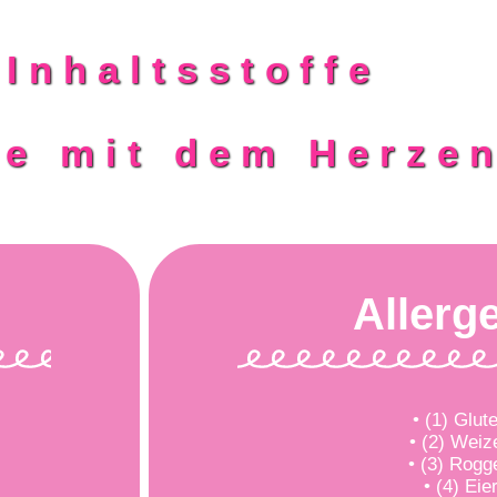
Inhaltsstoffe
ie mit dem Herze
Allerg
• (1) Glut
• (2) Weiz
• (3) Rogg
• (4) Eie