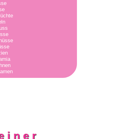
sse
ose
rüchte
eln
nuss
üsse
wnüsse
üsse
zien
amia
ohnen
samen
einer