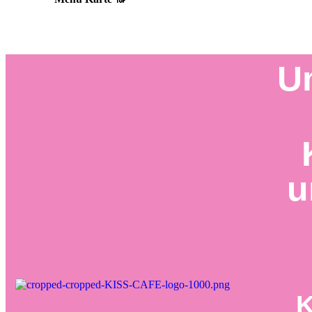
U
u
K