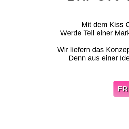
Mit
dem
Kiss
Werde
Teil
einer
Mar
Wir
liefern
das
Konze
Denn
aus
einer
Id
FR