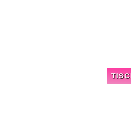
TIS
Sichern Sie sich jetzt Ihren 
Brunch & Lunch voller Gefühl
echte Genussmomente warten au