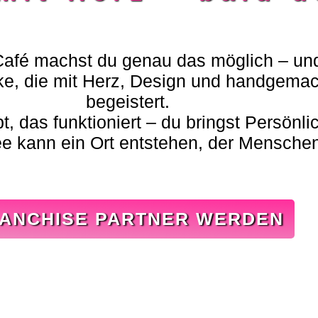
Café
machst
du
genau
das
möglich –
un
ke,
die
mit
Herz,
Design
und
handgema
begeistert.
pt,
das
funktioniert –
du
bringst
Persönli
ee
kann
ein
Ort
entstehen,
der
Mensche
ANCHISE PARTNER WERDEN