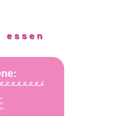
n essen
ene:
en
en
en
r