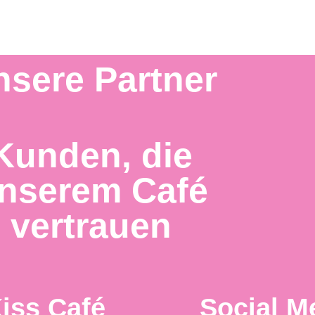
nsere Partner
Kunden, die
nserem Café
vertrauen
iss Café
Social M