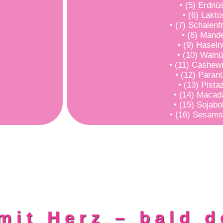
• (5) Erdnü
• (6) Lakt
• (7) Schalenf
• (8) Mand
• (9) Hasel
• (10) Waln
• (11) Cashe
• (12) Paran
• (13) Pista
• (14) Macad
• (15) Sojab
• (16) Sesam
mit Herz – bald d