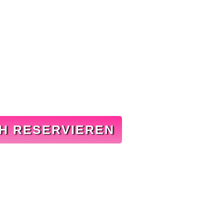
CH RESERVIEREN
Platz im Kiss Café und erleben Sie Frühst
. Handgemachte Donuts, duftender Kaffe
f Sie – Liebe auf den ersten Biss inkl