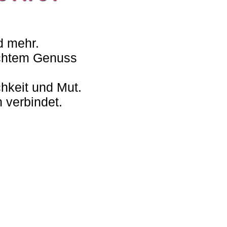
d
mehr.
chtem
Genuss
chkeit
und
Mut.
n
verbindet.