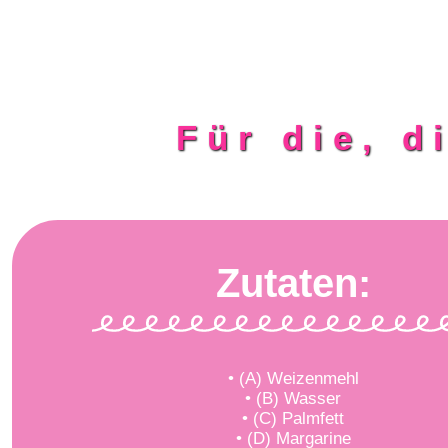
Für die, d
Zutaten:
• (A) Weizenmehl
• (B) Wasser
• (C) Palmfett
• (D) Margarine