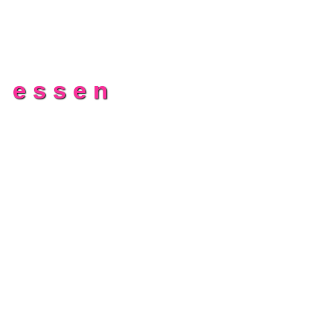
g
n essen