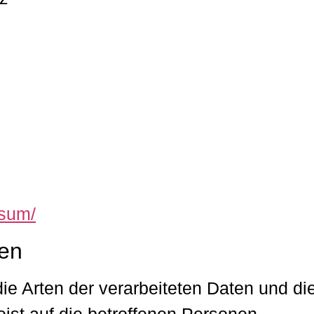
ssum/
gen
ie Arten der verarbeiteten Daten und di
st auf die betroffenen Personen.