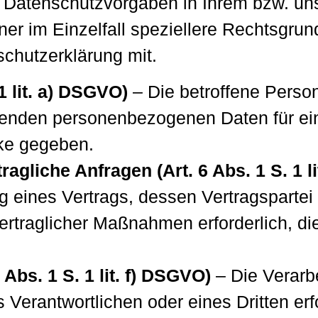
Datenschutzvorgaben in Ihrem bzw. u
rner im Einzelfall speziellere Rechtsgru
schutzerklärung mit.
 1 lit. a) DSGVO)
– Die betroffene Person 
effenden personenbezogenen Daten für e
ke gegeben.
ragliche Anfragen (Art. 6 Abs. 1 S. 1 l
ung eines Vertrags, dessen Vertragspartei
vertraglicher Maßnahmen erforderlich, di
 Abs. 1 S. 1 lit. f) DSGVO)
– Die Verarb
 Verantwortlichen oder eines Dritten erfo