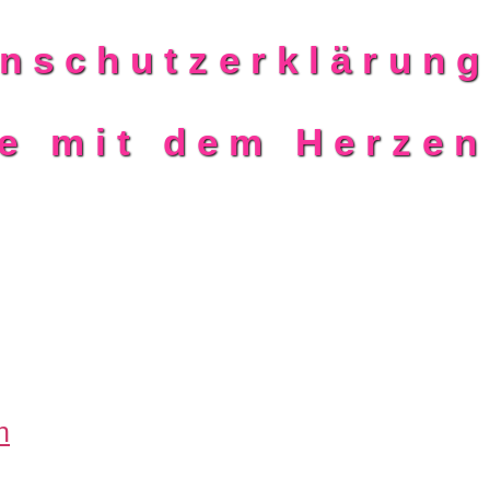
nschutzerklärun
ie mit dem Herze
n